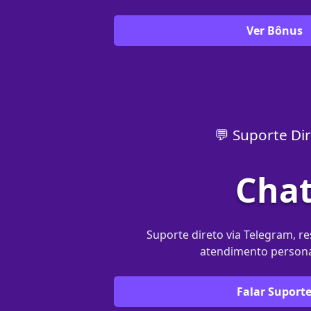
Ver Bônus
💬 Suporte Di
Cha
Suporte direto via Telegram, r
atendimento persona
Falar Suport