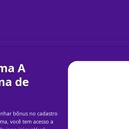
rma A
ma de
anhar bônus no cadastro
rma, você tem acesso a