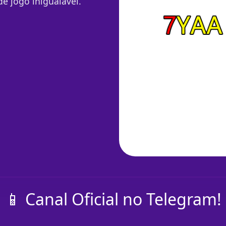
e jogo inigualável.
📱 Canal Oficial no Telegram!