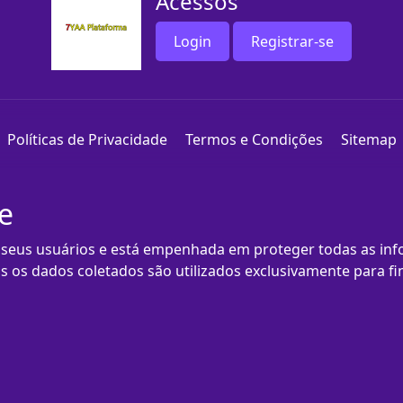
Acessos
Login
Registrar-se
Políticas de Privacidade
Termos e Condições
Sitemap
de
e seus usuários e está empenhada em proteger todas as in
 os dados coletados são utilizados exclusivamente para fi