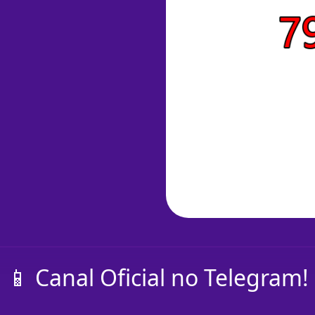
📱 Canal Oficial no Telegram!