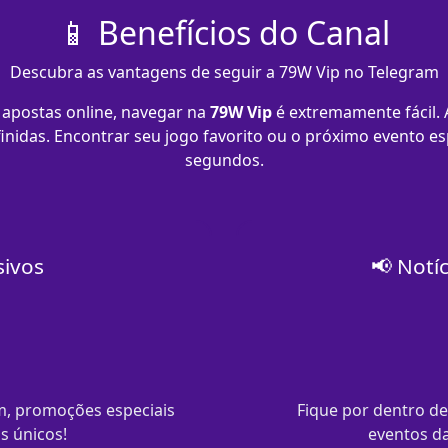
📱 Benefícios do Canal
Descubra as vantagens de seguir a 79W Vip no Telegram
apostas online, navegar na
79W Vip
é extremamente fácil. 
nidas. Encontrar seu jogo favorito ou o próximo evento es
segundos.
sivos
📢 Notí
m, promoções especiais
Fique por dentro d
s únicos!
eventos d