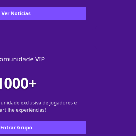
Ver Notícias
Comunidade VIP
1000+
unidade exclusiva de jogadores e
rtilhe experiências!
Entrar Grupo