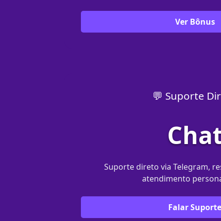
Ver Bônus
💬 Suporte Di
Cha
Suporte direto via Telegram, r
atendimento persona
Falar Suport