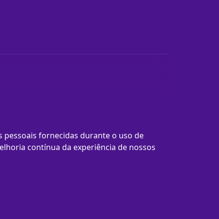
s pessoais fornecidas durante o uso de
elhoria contínua da experiência de nossos