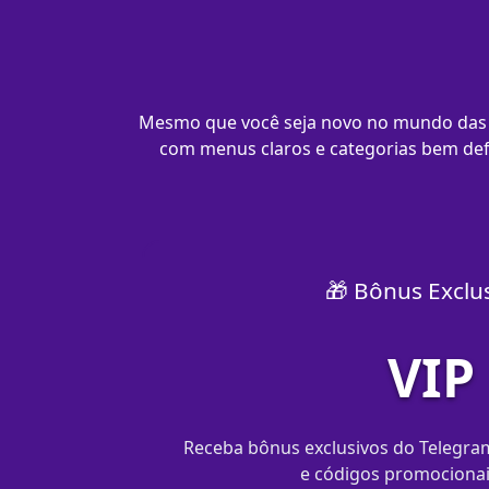
Mesmo que você seja novo no mundo das 
com menus claros e categorias bem defi
🎁 Bônus Exclu
VIP
Receba bônus exclusivos do Telegra
e códigos promocionai