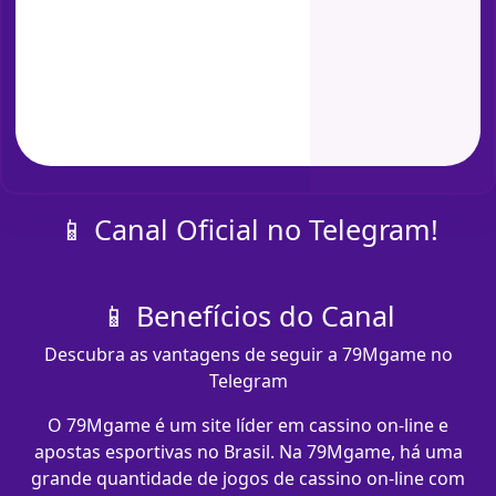
📱 Canal Oficial no Telegram!
📱 Benefícios do Canal
Descubra as vantagens de seguir a 79Mgame no
Telegram
O 79Mgame é um site líder em cassino on-line e
apostas esportivas no Brasil. Na 79Mgame, há uma
grande quantidade de jogos de cassino on-line com