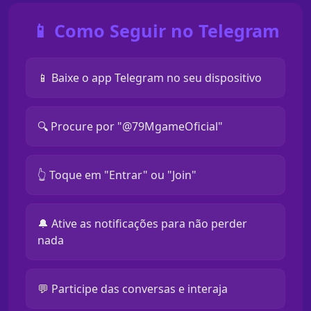
📱 Como Seguir no Telegram
📱 Baixe o app Telegram no seu dispositivo
🔍 Procure por "@79MgameOficial"
👆 Toque em "Entrar" ou "Join"
🔔 Ative as notificações para não perder
nada
💬 Participe das conversas e interaja