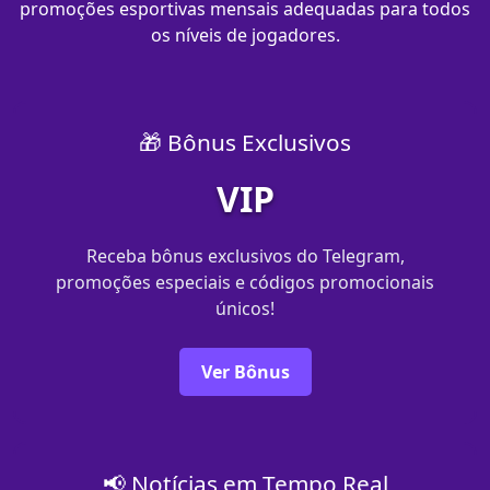
promoções esportivas mensais adequadas para todos
os níveis de jogadores.
🎁 Bônus Exclusivos
VIP
Receba bônus exclusivos do Telegram,
promoções especiais e códigos promocionais
únicos!
Ver Bônus
📢 Notícias em Tempo Real