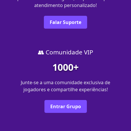
atendimento personalizado!
Falar Suporte
👥 Comunidade VIP
1000+
Junte-se a uma comunidade exclusiva de
jogadores e compartilhe experiências!
Entrar Grupo