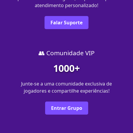
atendimento personalizado!
Falar Suporte
👥 Comunidade VIP
1000+
Junte-se a uma comunidade exclusiva de
jogadores e compartilhe experiências!
Entrar Grupo