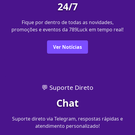
24/7
Fique por dentro de todas as novidades,
promoções e eventos da 789Luck em tempo real!
Ver Notícias
💬 Suporte Direto
Chat
Suporte direto via Telegram, respostas rápidas e
atendimento personalizado!