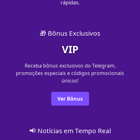
rápidas.
🎁 Bônus Exclusivos
VIP
Receba bônus exclusivos do Telegram,
promoções especiais e códigos promocionais
únicos!
Ver Bônus
📢 Notícias em Tempo Real