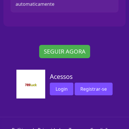
automaticamente
SEGUIR AGORA
Acessos
Login
Registrar-se