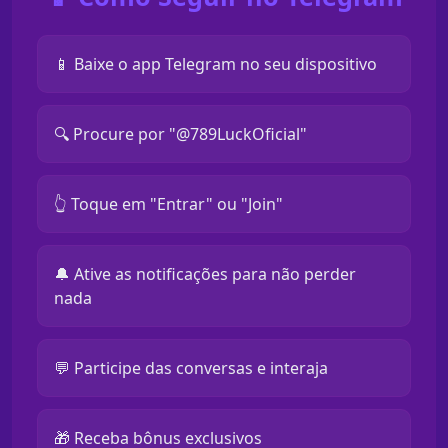
📱 Baixe o app Telegram no seu dispositivo
🔍 Procure por "@789LuckOficial"
👆 Toque em "Entrar" ou "Join"
🔔 Ative as notificações para não perder
nada
💬 Participe das conversas e interaja
🎁 Receba bônus exclusivos