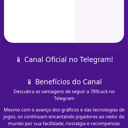
📱 Canal Oficial no Telegram!
📱 Benefícios do Canal
Descubra as vantagens de seguir a 789Luck no
Telegram
Mesmo com o avanço dos gráficos e das tecnologias de
jogos, os continuam encantando jogadores ao redor do
mundo por sua facilidade, nostalgia e recompensas