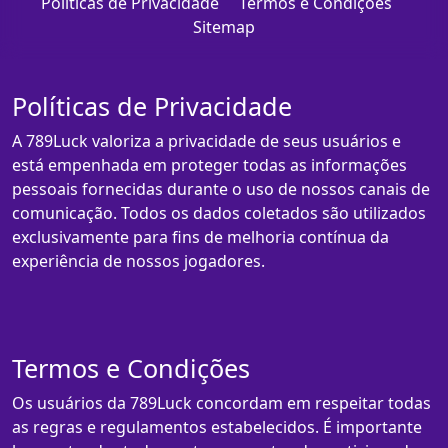
Políticas de Privacidade
Termos e Condições
Sitemap
Políticas de Privacidade
A 789Luck valoriza a privacidade de seus usuários e
está empenhada em proteger todas as informações
pessoais fornecidas durante o uso de nossos canais de
comunicação. Todos os dados coletados são utilizados
exclusivamente para fins de melhoria contínua da
experiência de nossos jogadores.
Termos e Condições
Os usuários da 789Luck concordam em respeitar todas
as regras e regulamentos estabelecidos. É importante