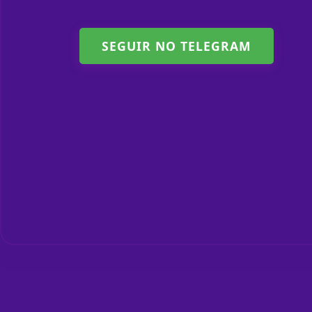
SEGUIR NO TELEGRAM