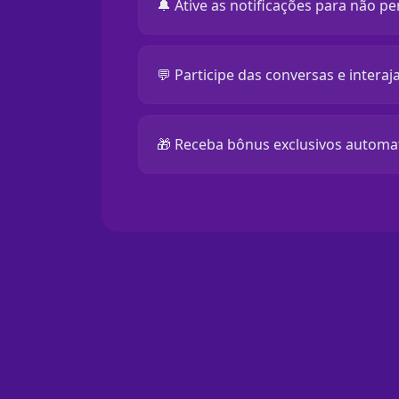
🔔 Ative as notificações para não p
💬 Participe das conversas e interaj
🎁 Receba bônus exclusivos autom