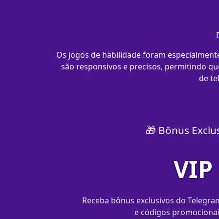
Os jogos de habilidade foram especialmente
são responsivos e precisos, permitindo qu
de te
🎁 Bônus Exclu
VIP
Receba bônus exclusivos do Telegra
e códigos promocionai