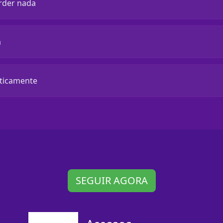
erder nada
a
aticamente
SEGUIR AGORA