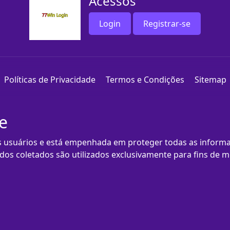
Acessos
Login
Registrar-se
Políticas de Privacidade
Termos e Condições
Sitemap
de
us usuários e está empenhada em proteger todas as inform
os coletados são utilizados exclusivamente para fins de m