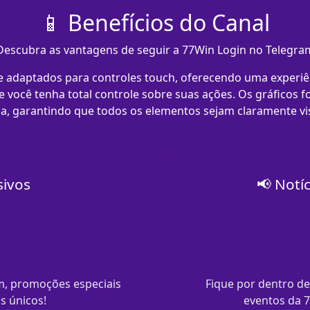
📱 Benefícios do Canal
Descubra as vantagens de seguir a 77Win Login no Telegra
 adaptados para controles touch, oferecendo uma experiênci
e você tenha total controle sobre suas ações. Os gráficos
la, garantindo que todos os elementos sejam claramente vis
sivos
📢 Notí
m, promoções especiais
Fique por dentro d
s únicos!
eventos da 