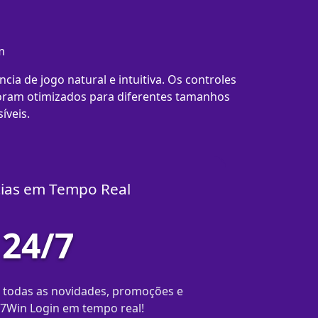
m
a de jogo natural e intuitiva. Os controles
 foram otimizados para diferentes tamanhos
íveis.
cias em Tempo Real
24/7
e todas as novidades, promoções e
77Win Login em tempo real!