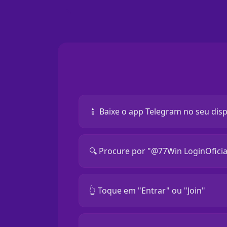
📱 Baixe o app Telegram no seu disp
🔍 Procure por "@77Win LoginOficia
👆 Toque em "Entrar" ou "Join"