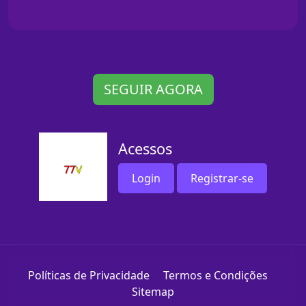
SEGUIR AGORA
Acessos
Login
Registrar-se
Políticas de Privacidade
Termos e Condições
Sitemap