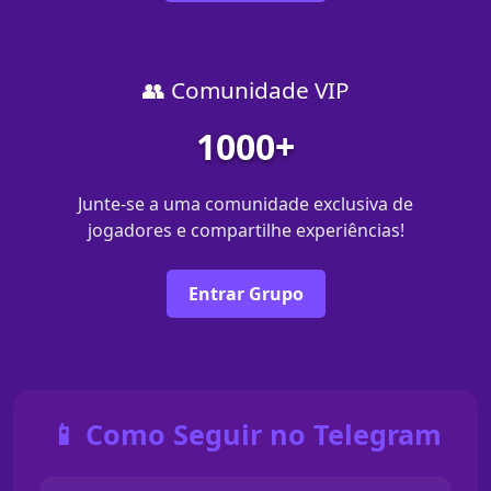
👥 Comunidade VIP
1000+
Junte-se a uma comunidade exclusiva de
jogadores e compartilhe experiências!
Entrar Grupo
📱 Como Seguir no Telegram