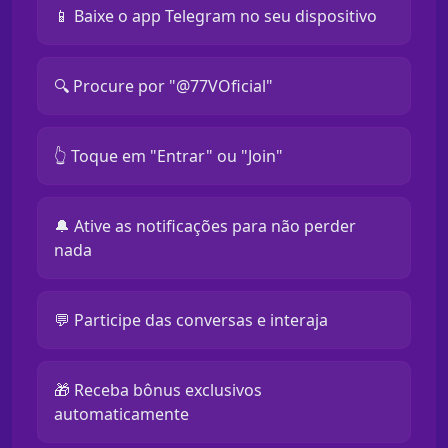
📱 Baixe o app Telegram no seu dispositivo
🔍 Procure por "@77VOficial"
👆 Toque em "Entrar" ou "Join"
🔔 Ative as notificações para não perder
nada
💬 Participe das conversas e interaja
🎁 Receba bônus exclusivos
automaticamente