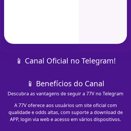
📱 Canal Oficial no Telegram!
📱 Benefícios do Canal
Descubra as vantagens de seguir a 77V no Telegram
A 77V oferece aos usuários um site oficial com
qualidade e odds altas, com suporte a download de
APP, login via web e acesso em vários dispositivos.