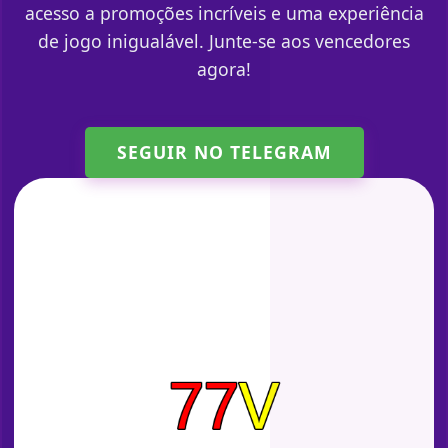
acesso a promoções incríveis e uma experiência
de jogo inigualável. Junte-se aos vencedores
agora!
SEGUIR NO TELEGRAM