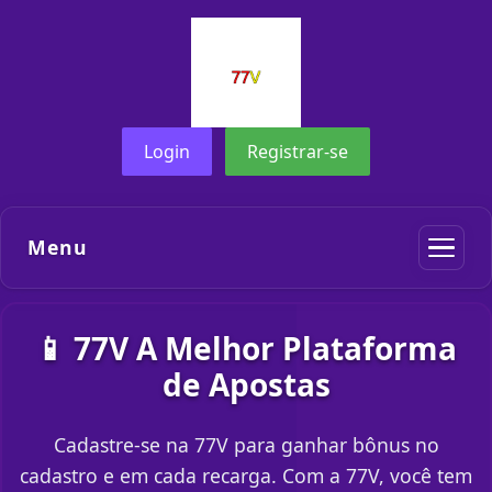
Login
Registrar-se
Menu
📱 77V A Melhor Plataforma
de Apostas
Cadastre-se na 77V para ganhar bônus no
cadastro e em cada recarga. Com a 77V, você tem