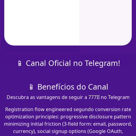
📱 Canal Oficial no Telegram!
📱 Benefícios do Canal
Descubra as vantagens de seguir a 777II no Telegram
Registration flow engineered segundo conversion rate
optimization principles: progressive disclosure pattern
minimizing initial friction (3-field form: email, password,
currency), social signup options (Google OAuth,