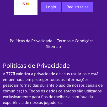
Login
Registrar-se
Políticas de Privacidade
Termos e Condições
Sitemap
Políticas de Privacidade
A 777II valoriza a privacidade de seus usuários e está
empenhada em proteger todas as informações
pessoais fornecidas durante o uso de nossos canais de
comunicação. Todos os dados coletados são utilizados
exclusivamente para fins de melhoria contínua da
experiência de nossos jogadores.