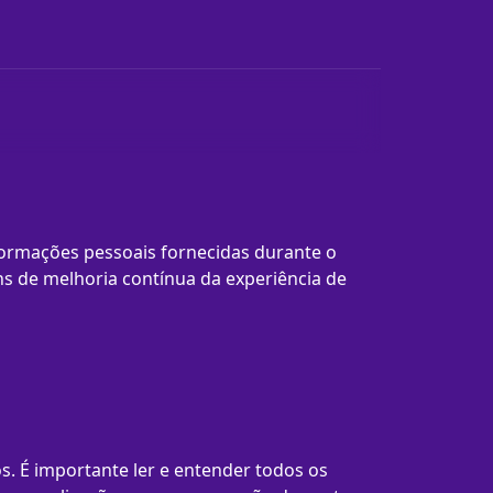
formações pessoais fornecidas durante o
ns de melhoria contínua da experiência de
. É importante ler e entender todos os