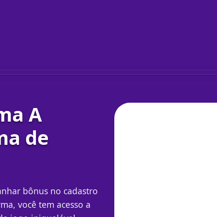
rma A
ma de
anhar bônus no cadastro
rma, você tem acesso a