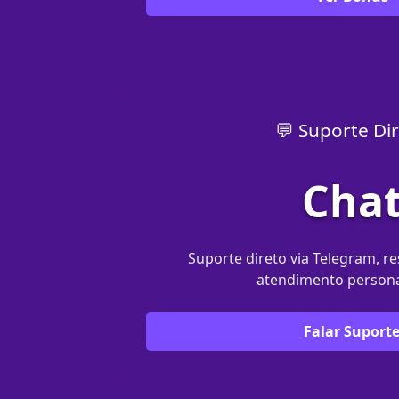
💬 Suporte Di
Cha
Suporte direto via Telegram, r
atendimento persona
Falar Suport