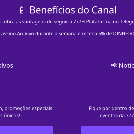
📱 Benefícios do Canal
scubra as vantagens de seguir a 777H Plataforma no Teleg
 Cassino Ao-Vivo durante a semana e receba 5% de DINHEIRO
sivos
📢 Notí
m, promoções especiais
Fique por dentro d
s únicos!
eventos da 77