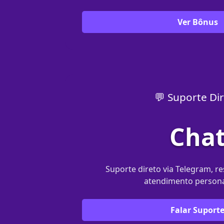
Ver Bônus
💬 Suporte Di
Cha
Suporte direto via Telegram, r
atendimento persona
Falar Suport