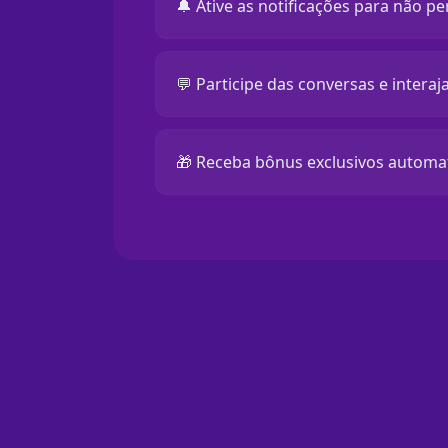
🔔 Ative as notificações para não p
💬 Participe das conversas e interaj
🎁 Receba bônus exclusivos autom