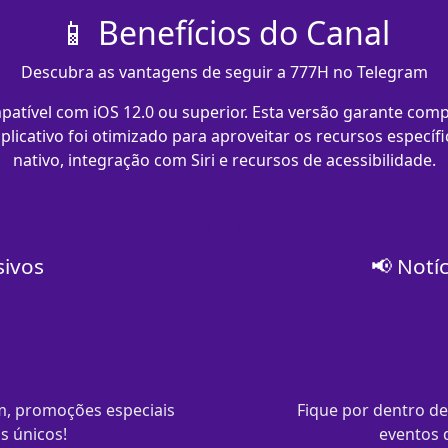
📱 Benefícios do Canal
Descubra as vantagens de seguir a 777H no Telegram
ompatível com iOS 12.0 ou superior. Esta versão garante co
plicativo foi otimizado para aproveitar os recursos específ
nativo, integração com Siri e recursos de acessibilidade.
sivos
📢 Notí
m, promoções especiais
Fique por dentro d
s únicos!
eventos 