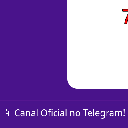
📱 Canal Oficial no Telegram!