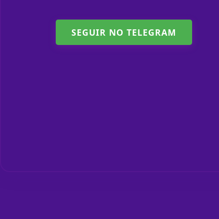
SEGUIR NO TELEGRAM