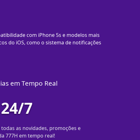
mpatibilidade com iPhone 5s e modelos mais
icos do iOS, como o sistema de notificações
cias em Tempo Real
24/7
e todas as novidades, promoções e
da 777H em tempo real!