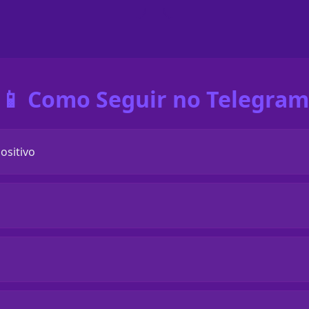
📱 Como Seguir no Telegram
ositivo