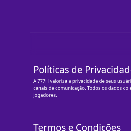
Políticas de Privacida
A 777H valoriza a privacidade de seus usuá
canais de comunicação. Todos os dados cole
jogadores.
Termos e Condições