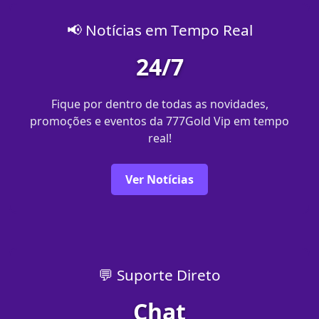
📢 Notícias em Tempo Real
24/7
Fique por dentro de todas as novidades,
promoções e eventos da 777Gold Vip em tempo
real!
Ver Notícias
💬 Suporte Direto
Chat