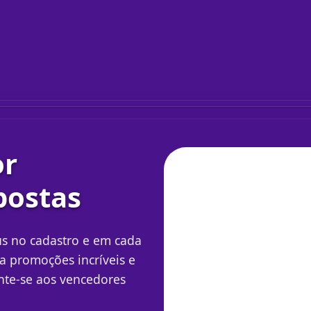
or
postas
s no cadastro e em cada
a promoções incríveis e
unte-se aos vencedores