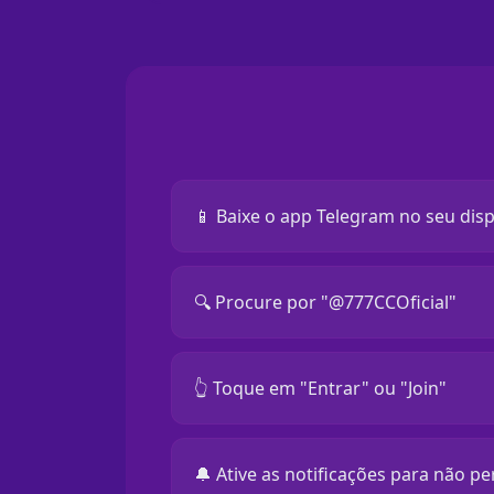
📱 Baixe o app Telegram no seu disp
🔍 Procure por "@777CCOficial"
👆 Toque em "Entrar" ou "Join"
🔔 Ative as notificações para não p