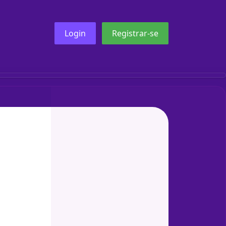
Login
Registrar-se