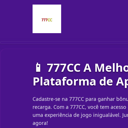
📱 777CC A Melh
Plataforma de A
Cadastre-se na 777CC para ganhar bônu
recarga. Com a 777CC, você tem acesso 
uma experiência de jogo inigualável. J
agora!