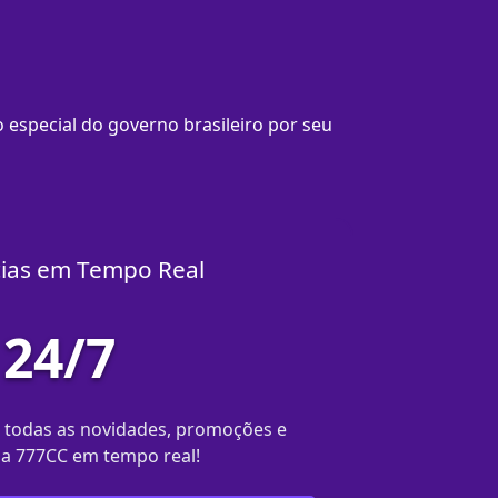
o especial do governo brasileiro por seu
cias em Tempo Real
24/7
e todas as novidades, promoções e
a 777CC em tempo real!