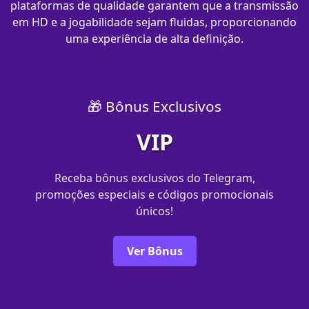
plataformas de qualidade garantem que a transmissão
em HD e a jogabilidade sejam fluidas, proporcionando
uma experiência de alta definição.
🎁 Bônus Exclusivos
VIP
Receba bônus exclusivos do Telegram,
promoções especiais e códigos promocionais
únicos!
Ver Bônus