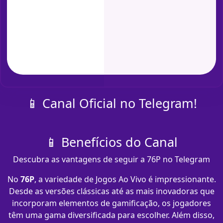
📱 Canal Oficial no Telegram!
📱 Benefícios do Canal
Descubra as vantagens de seguir a 76P no Telegram
No
76P
, a variedade de Jogos Ao Vivo é impressionante.
Desde as versões clássicas até as mais inovadoras que
incorporam elementos de gamificação, os jogadores
têm uma gama diversificada para escolher. Além disso,