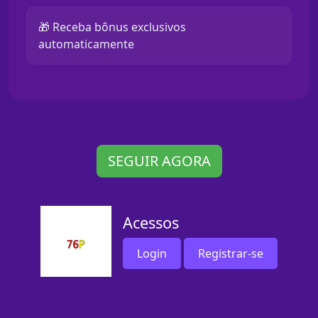
🎁 Receba bônus exclusivos
automaticamente
SEGUIR AGORA
Acessos
Login
Registrar-se