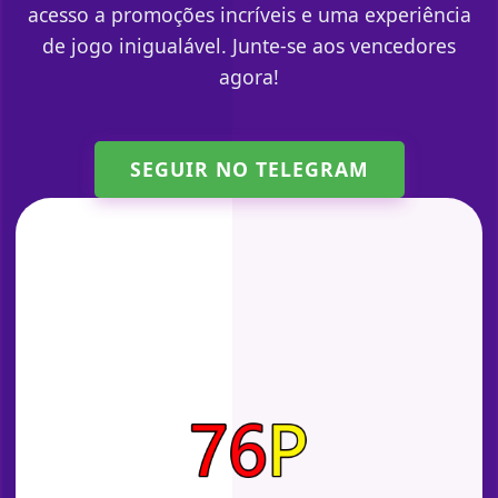
acesso a promoções incríveis e uma experiência
de jogo inigualável. Junte-se aos vencedores
agora!
SEGUIR NO TELEGRAM