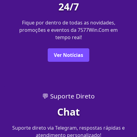
24/7
Fique por dentro de todas as novidades,
promoções e eventos da 7577Win.Com em
tempo real!
Ver Notícias
💬 Suporte Direto
Chat
Suporte direto via Telegram, respostas rápidas e
atendimento personalizado!