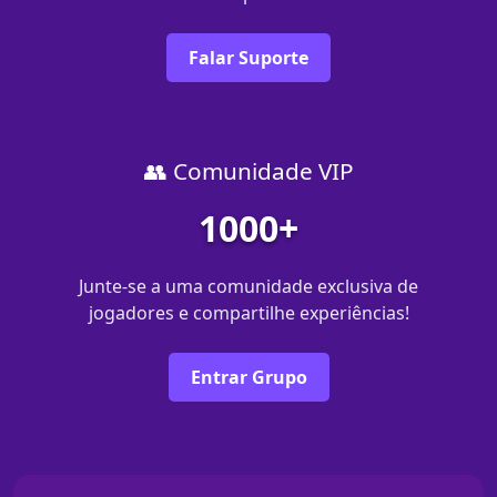
Falar Suporte
👥 Comunidade VIP
1000+
Junte-se a uma comunidade exclusiva de
jogadores e compartilhe experiências!
Entrar Grupo