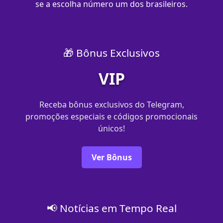
se a escolha número um dos brasileiros.
🎁 Bônus Exclusivos
VIP
Receba bônus exclusivos do Telegram,
promoções especiais e códigos promocionais
únicos!
Ver Bônus
📢 Notícias em Tempo Real