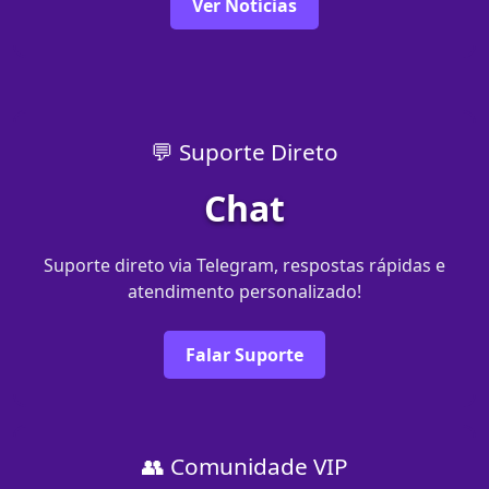
Ver Notícias
💬 Suporte Direto
Chat
Suporte direto via Telegram, respostas rápidas e
atendimento personalizado!
Falar Suporte
👥 Comunidade VIP