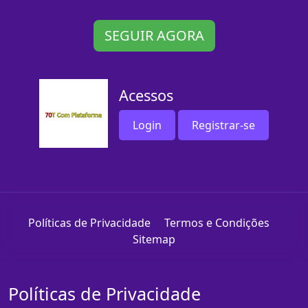
SEGUIR AGORA
Acessos
Login
Registrar-se
Políticas de Privacidade
Termos e Condições
Sitemap
Políticas de Privacidade