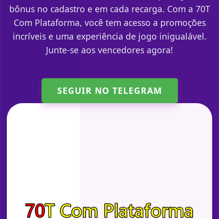
bônus no cadastro e em cada recarga. Com a 70T
Com Plataforma, você tem acesso a promoções
incríveis e uma experiência de jogo inigualável.
Junte-se aos vencedores agora!
SEGUIR NO TELEGRAM