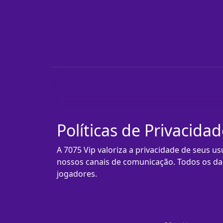
Políticas de Privacida
A 7075 Vip valoriza a privacidade de seus 
nossos canais de comunicação. Todos os dad
jogadores.