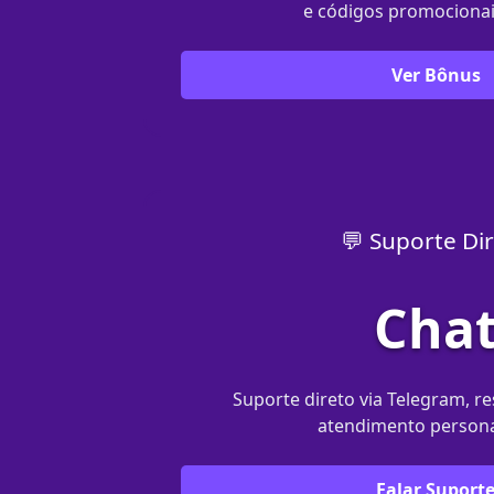
e códigos promocionai
Ver Bônus
💬 Suporte Di
Cha
Suporte direto via Telegram, r
atendimento persona
Falar Suport