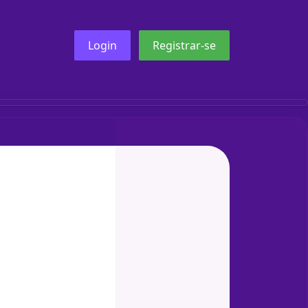
Login
Registrar-se