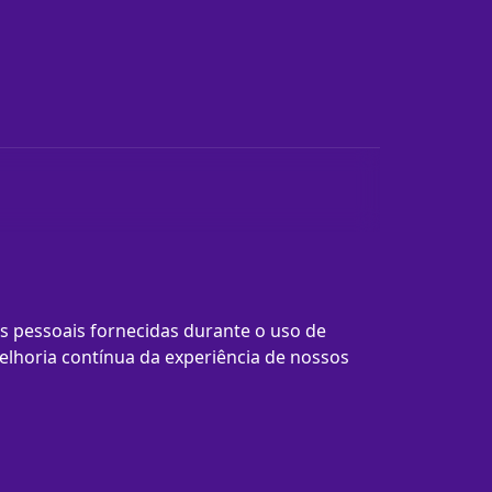
s pessoais fornecidas durante o uso de
elhoria contínua da experiência de nossos