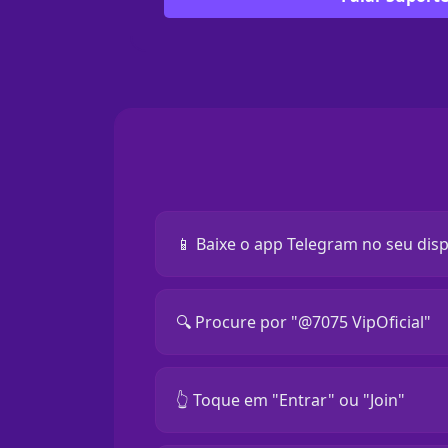
📱 Baixe o app Telegram no seu disp
🔍 Procure por "@7075 VipOficial"
👆 Toque em "Entrar" ou "Join"