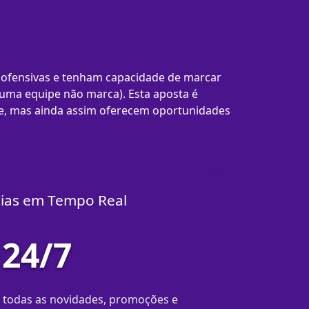
 ofensivas e tenham capacidade de marcar
uma equipe não marca). Esta aposta é
e, mas ainda assim oferecem oportunidades
cias em Tempo Real
24/7
e todas as novidades, promoções e