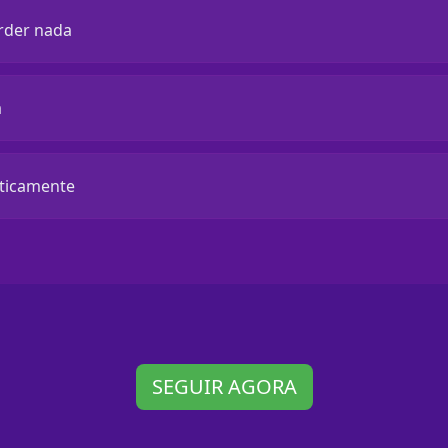
erder nada
a
aticamente
SEGUIR AGORA