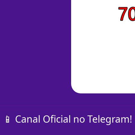
📱 Canal Oficial no Telegram!