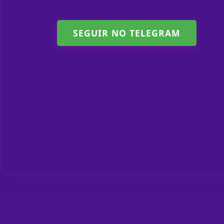
SEGUIR NO TELEGRAM