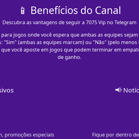
📱 Benefícios do Canal
Descubra as vantagens de seguir a 7075 Vip no Telegram
 para jogos onde você espera que ambas as equipes sejam
es: "Sim" (ambas as equipes marcam) ou "Não" (pelo menos 
e que você aposte em jogos que podem terminar em empat
de ganho.
sivos
📢 Notí
m, promoções especiais
Fique por dentro d