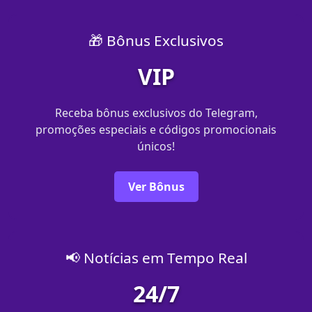
🎁 Bônus Exclusivos
VIP
Receba bônus exclusivos do Telegram,
promoções especiais e códigos promocionais
únicos!
Ver Bônus
📢 Notícias em Tempo Real
24/7