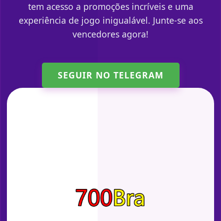
tem acesso a promoções incríveis e uma
experiência de jogo inigualável. Junte-se aos
vencedores agora!
SEGUIR NO TELEGRAM