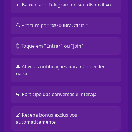
📱 Baixe o app Telegram no seu dispositivo
🔍 Procure por "@700BraOficial"
👆 Toque em "Entrar" ou "Join"
🔔 Ative as notificações para não perder
nada
💬 Participe das conversas e interaja
🎁 Receba bônus exclusivos
automaticamente