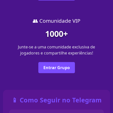
👥 Comunidade VIP
1000+
Junte-se a uma comunidade exclusiva de
jogadores e compartilhe experiências!
Entrar Grupo
📱 Como Seguir no Telegram