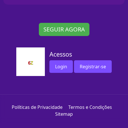
SEGUIR AGORA
Acessos
Login
Registrar-se
Políticas de Privacidade
Termos e Condições
Sitemap