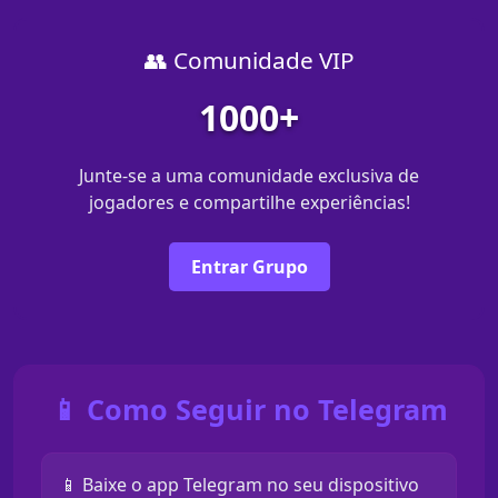
👥 Comunidade VIP
1000+
Junte-se a uma comunidade exclusiva de
jogadores e compartilhe experiências!
Entrar Grupo
📱 Como Seguir no Telegram
📱 Baixe o app Telegram no seu dispositivo