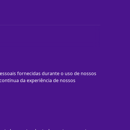
essoais fornecidas durante o uso de nossos
 contínua da experiência de nossos