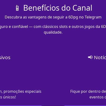
📱 Benefícios do Canal
Descubra as vantagens de seguir a 6Dpg no Telegram
uro e confiável — com clássicos slots e outros jogos da 6D
qualidade.
sivos
📢 Notí
m, promoções especiais
Fique por dentro d
s únicos!
eventos 