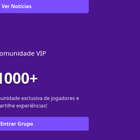
Ver Notícias
Comunidade VIP
1000+
unidade exclusiva de jogadores e
rtilhe experiências!
Entrar Grupo