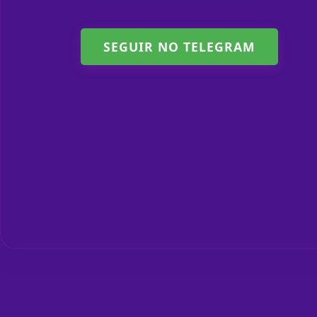
SEGUIR NO TELEGRAM