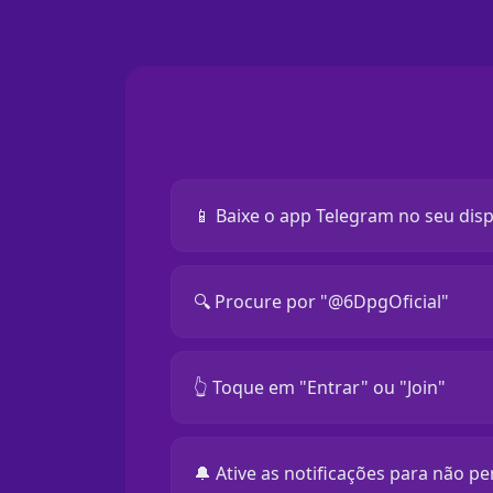
📱 Baixe o app Telegram no seu disp
🔍 Procure por "@6DpgOficial"
👆 Toque em "Entrar" ou "Join"
🔔 Ative as notificações para não p