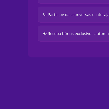
💬 Participe das conversas e interaj
🎁 Receba bônus exclusivos autom