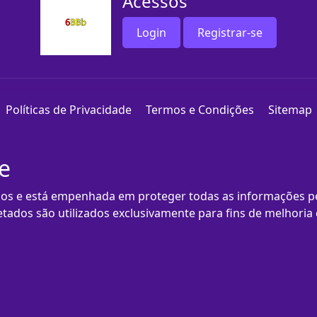
Acessos
Login
Registrar-se
Políticas de Privacidade
Termos e Condições
Sitemap
de
rios e está empenhada em proteger todas as informações p
tados são utilizados exclusivamente para fins de melhoria