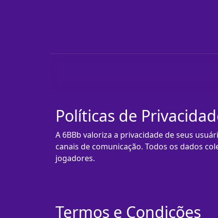
Políticas de Privacida
A 6BBb valoriza a privacidade de seus usuá
canais de comunicação. Todos os dados cole
jogadores.
Termos e Condições