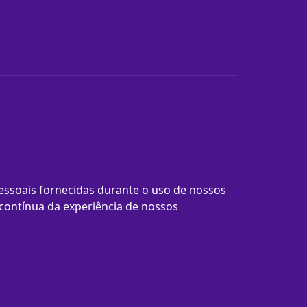
essoais fornecidas durante o uso de nossos
 contínua da experiência de nossos