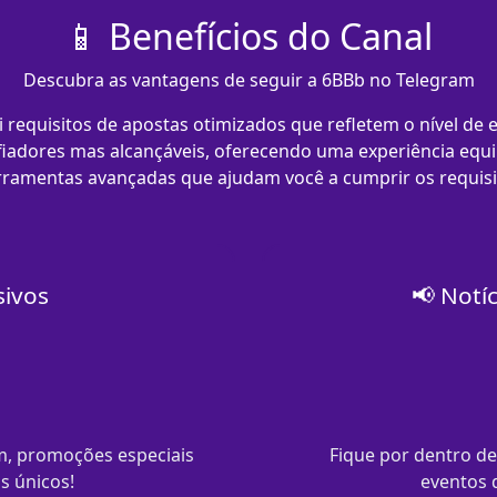
📱 Benefícios do Canal
Descubra as vantagens de seguir a 6BBb no Telegram
requisitos de apostas otimizados que refletem o nível de e
afiadores mas alcançáveis, oferecendo uma experiência equi
rramentas avançadas que ajudam você a cumprir os requisit
sivos
📢 Notí
m, promoções especiais
Fique por dentro d
s únicos!
eventos 