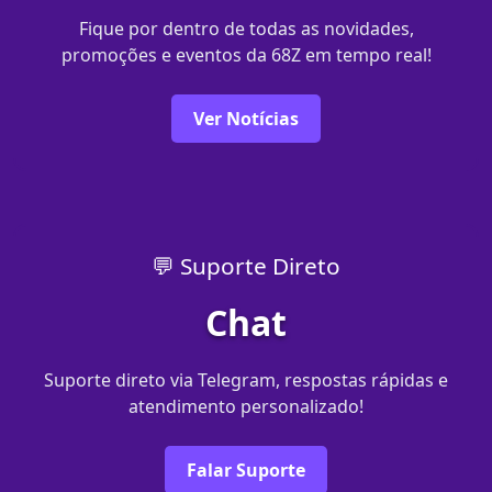
Fique por dentro de todas as novidades,
promoções e eventos da 68Z em tempo real!
Ver Notícias
💬 Suporte Direto
Chat
Suporte direto via Telegram, respostas rápidas e
atendimento personalizado!
Falar Suporte