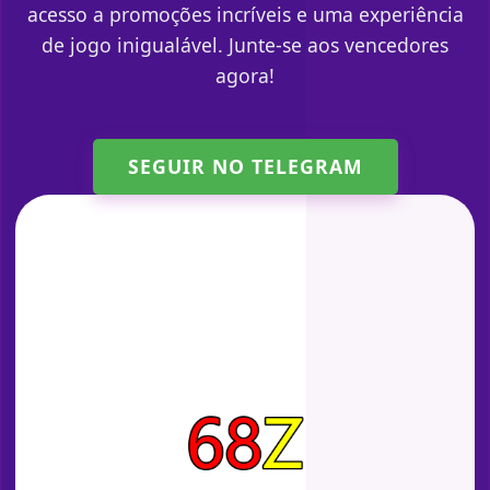
acesso a promoções incríveis e uma experiência
de jogo inigualável. Junte-se aos vencedores
agora!
SEGUIR NO TELEGRAM