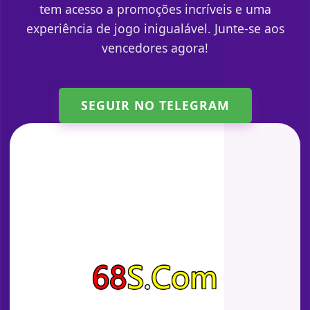
tem acesso a promoções incríveis e uma
experiência de jogo inigualável. Junte-se aos
vencedores agora!
SEGUIR NO TELEGRAM