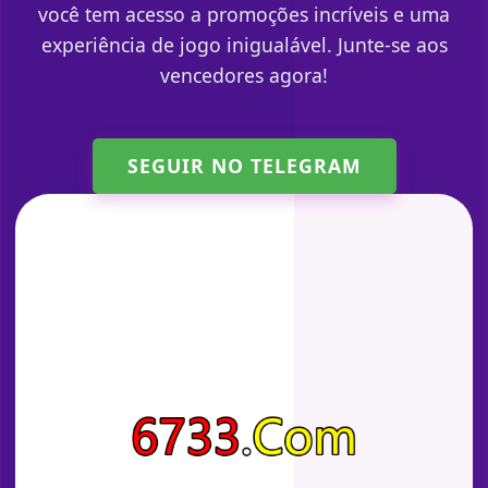
você tem acesso a promoções incríveis e uma
experiência de jogo inigualável. Junte-se aos
vencedores agora!
SEGUIR NO TELEGRAM