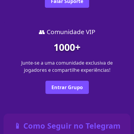
Falar Suporte
👥 Comunidade VIP
1000+
Junte-se a uma comunidade exclusiva de
jogadores e compartilhe experiências!
Entrar Grupo
📱 Como Seguir no Telegram