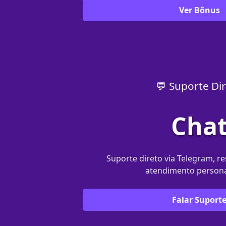
Ver Bônus
💬 Suporte Di
Cha
Suporte direto via Telegram, r
atendimento persona
Falar Suport