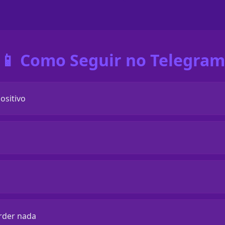
📱 Como Seguir no Telegram
ositivo
erder nada