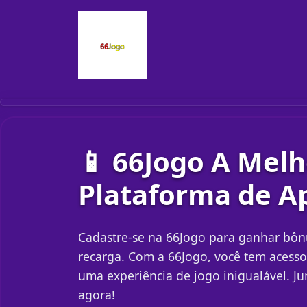
📱 66Jogo A Melh
Plataforma de A
Cadastre-se na 66Jogo para ganhar bôn
recarga. Com a 66Jogo, você tem acesso
uma experiência de jogo inigualável. J
agora!