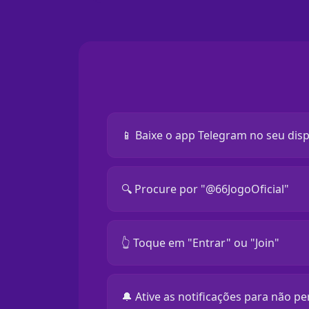
📱 Baixe o app Telegram no seu disp
🔍 Procure por "@66JogoOficial"
👆 Toque em "Entrar" ou "Join"
🔔 Ative as notificações para não p