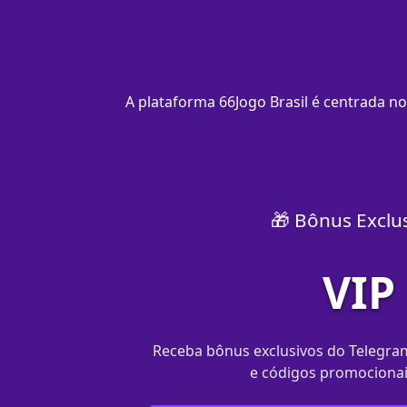
A plataforma 66Jogo Brasil é centrada n
🎁 Bônus Exclu
VIP
Receba bônus exclusivos do Telegra
e códigos promocionai