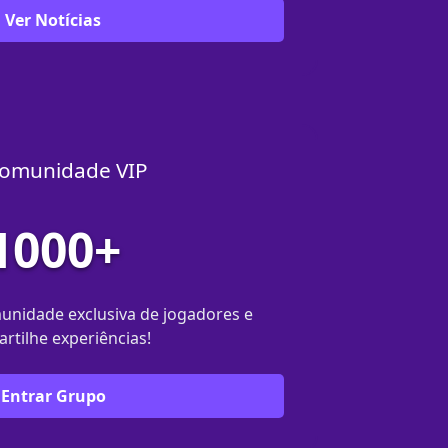
Ver Notícias
Comunidade VIP
1000+
unidade exclusiva de jogadores e
rtilhe experiências!
Entrar Grupo