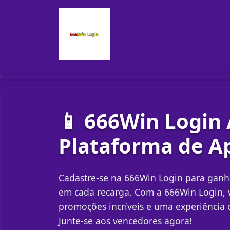
📱 666Win Login
Plataforma de A
Cadastre-se na 666Win Login para ganh
em cada recarga. Com a 666Win Login, 
promoções incríveis e uma experiência d
Junte-se aos vencedores agora!