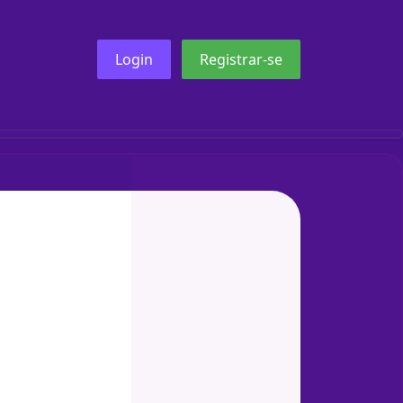
Login
Registrar-se