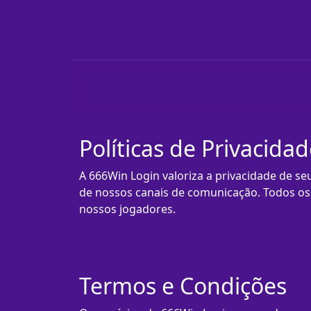
Políticas de Privacida
A 666Win Login valoriza a privacidade de s
de nossos canais de comunicação. Todos os 
nossos jogadores.
Termos e Condições