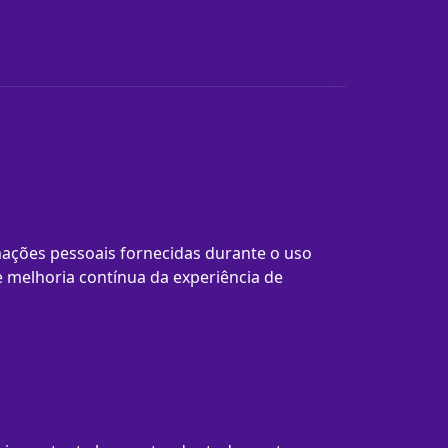
mações pessoais fornecidas durante o uso
e melhoria contínua da experiência de