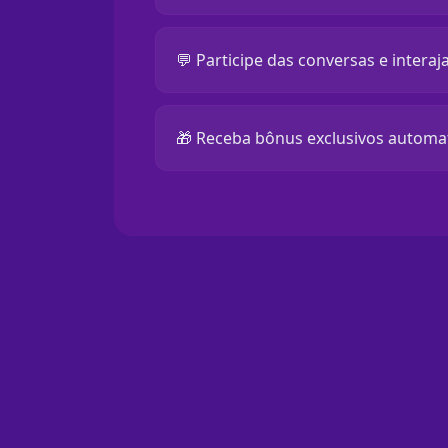
💬 Participe das conversas e interaj
🎁 Receba bônus exclusivos autom