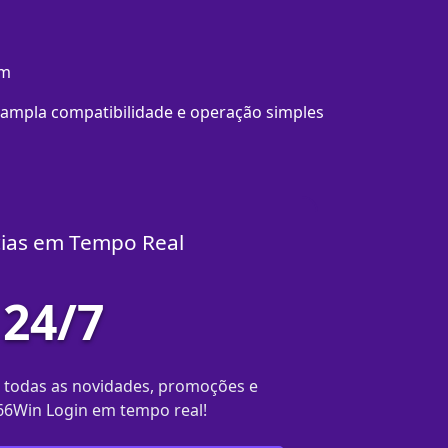
am
 ampla compatibilidade e operação simples
cias em Tempo Real
24/7
e todas as novidades, promoções e
66Win Login em tempo real!