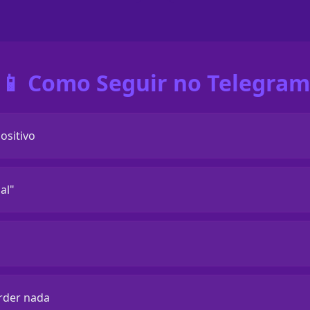
📱 Como Seguir no Telegram
ositivo
al"
erder nada