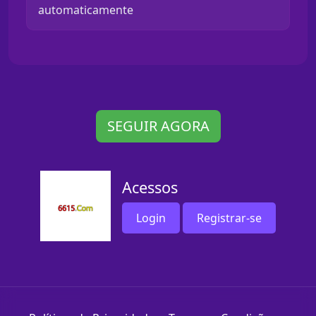
automaticamente
SEGUIR AGORA
Acessos
Login
Registrar-se