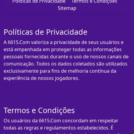
Políticas de Privacidade
Termos e Condições
Sitemap
Políticas de Privacidade
A 6615.Com valoriza a privacidade de seus usuários e
está empenhada em proteger todas as informações
pessoais fornecidas durante o uso de nossos canais de
comunicação. Todos os dados coletados são utilizados
exclusivamente para fins de melhoria contínua da
experiência de nossos jogadores.
Termos e Condições
Os usuários da 6615.Com concordam em respeitar
todas as regras e regulamentos estabelecidos. É