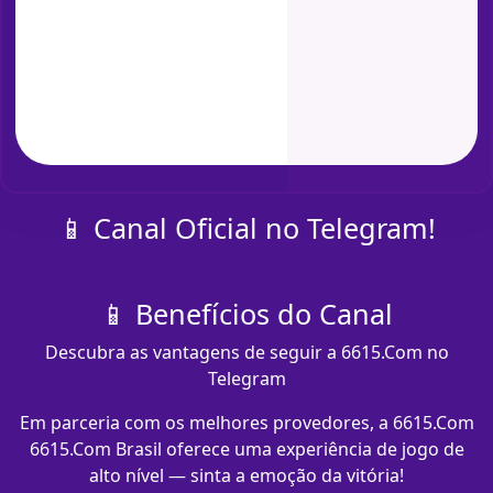
📱 Canal Oficial no Telegram!
📱 Benefícios do Canal
Descubra as vantagens de seguir a 6615.Com no
Telegram
Em parceria com os melhores provedores, a 6615.Com
6615.Com Brasil oferece uma experiência de jogo de
alto nível — sinta a emoção da vitória!