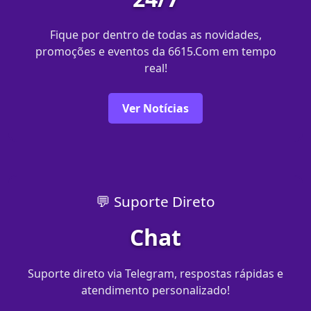
Fique por dentro de todas as novidades,
promoções e eventos da 6615.Com em tempo
real!
Ver Notícias
💬 Suporte Direto
Chat
Suporte direto via Telegram, respostas rápidas e
atendimento personalizado!