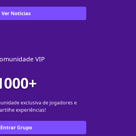
Ver Notícias
Comunidade VIP
1000+
unidade exclusiva de jogadores e
rtilhe experiências!
Entrar Grupo