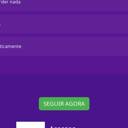
erder nada
a
aticamente
SEGUIR AGORA