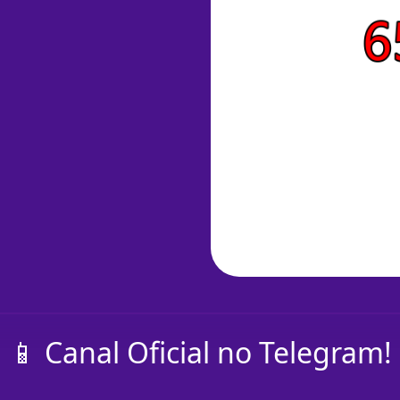
📱 Canal Oficial no Telegram!