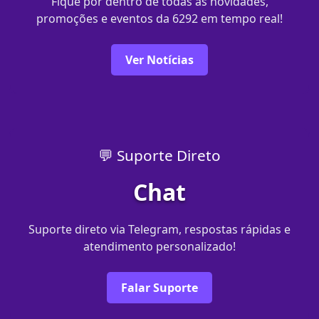
Fique por dentro de todas as novidades,
promoções e eventos da 6292 em tempo real!
Ver Notícias
💬 Suporte Direto
Chat
Suporte direto via Telegram, respostas rápidas e
atendimento personalizado!
Falar Suporte