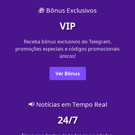
🎁 Bônus Exclusivos
VIP
Receba bônus exclusivos do Telegram,
promoções especiais e códigos promocionais
únicos!
Ver Bônus
📢 Notícias em Tempo Real
24/7