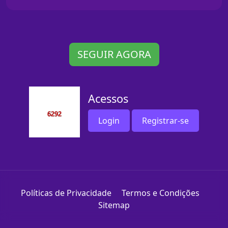
SEGUIR AGORA
Acessos
Login
Registrar-se
Políticas de Privacidade
Termos e Condições
Sitemap