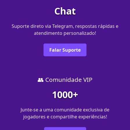
Chat
Suporte direto via Telegram, respostas rápidas e
atendimento personalizado!
Falar Suporte
👥 Comunidade VIP
1000+
Junte-se a uma comunidade exclusiva de
jogadores e compartilhe experiências!