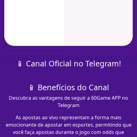
📱 Canal Oficial no Telegram!
📱 Benefícios do Canal
Descubra as vantagens de seguir a 60Game APP no
Telegram
As apostas ao vivo representam a forma mais
emocionante de apostar em esportes, permitindo que
você faça apostas durante o jogo com odds que