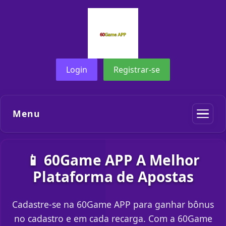
Login
Registrar-se
Menu
📱 60Game APP A Melhor
Plataforma de Apostas
Cadastre-se na 60Game APP para ganhar bônus
no cadastro e em cada recarga. Com a 60Game