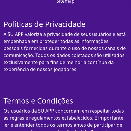
Sitemap
Políticas de Privacidade
A 5U APP valoriza a privacidade de seus usuários e está
empenhada em proteger todas as informações
pessoais fornecidas durante o uso de nossos canais de
comunicação. Todos os dados coletados são utilizados
exclusivamente para fins de melhoria contínua da
experiência de nossos jogadores.
Termos e Condições
Os usuários da 5U APP concordam em respeitar todas
as regras e regulamentos estabelecidos. É importante
ler e entender todos os termos antes de participar de