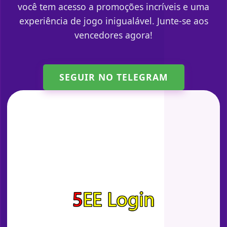
você tem acesso a promoções incríveis e uma
experiência de jogo inigualável. Junte-se aos
vencedores agora!
SEGUIR NO TELEGRAM