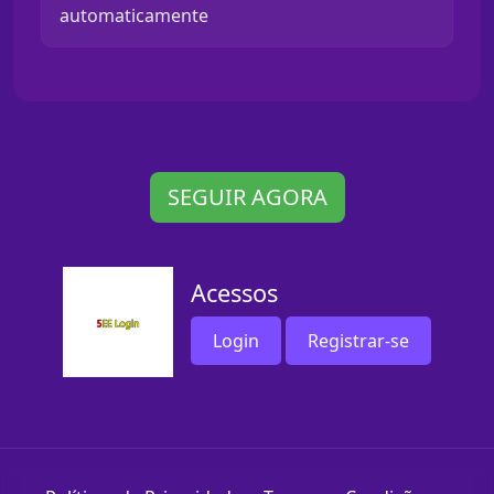
automaticamente
SEGUIR AGORA
Acessos
Login
Registrar-se