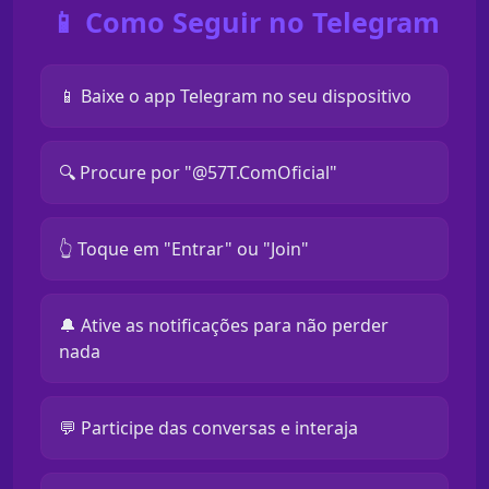
📱 Como Seguir no Telegram
📱 Baixe o app Telegram no seu dispositivo
🔍 Procure por "@57T.ComOficial"
👆 Toque em "Entrar" ou "Join"
🔔 Ative as notificações para não perder
nada
💬 Participe das conversas e interaja