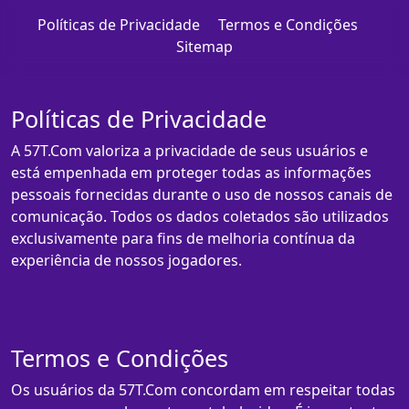
Políticas de Privacidade
Termos e Condições
Sitemap
Políticas de Privacidade
A 57T.Com valoriza a privacidade de seus usuários e
está empenhada em proteger todas as informações
pessoais fornecidas durante o uso de nossos canais de
comunicação. Todos os dados coletados são utilizados
exclusivamente para fins de melhoria contínua da
experiência de nossos jogadores.
Termos e Condições
Os usuários da 57T.Com concordam em respeitar todas