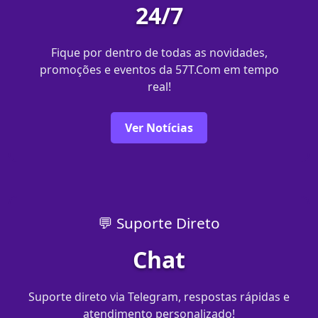
24/7
Fique por dentro de todas as novidades,
promoções e eventos da 57T.Com em tempo
real!
Ver Notícias
💬 Suporte Direto
Chat
Suporte direto via Telegram, respostas rápidas e
atendimento personalizado!