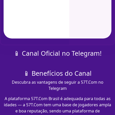
📱 Canal Oficial no Telegram!
📱 Benefícios do Canal
Descubra as vantagens de seguir a 57T.Com no
Telegram
A plataforma 57T.Com Brasil é adequada para todas as
idades — a 57T.Com tem uma base de jogadores ampla
e boa reputação, sendo uma plataforma de