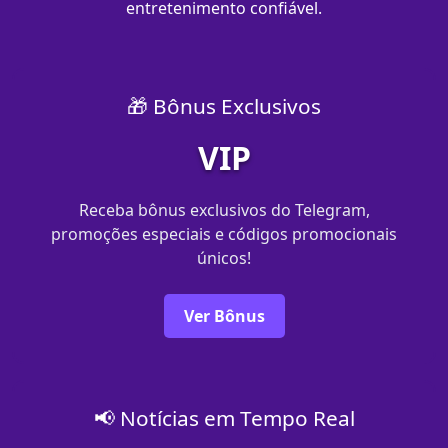
entretenimento confiável.
🎁 Bônus Exclusivos
VIP
Receba bônus exclusivos do Telegram,
promoções especiais e códigos promocionais
únicos!
Ver Bônus
📢 Notícias em Tempo Real