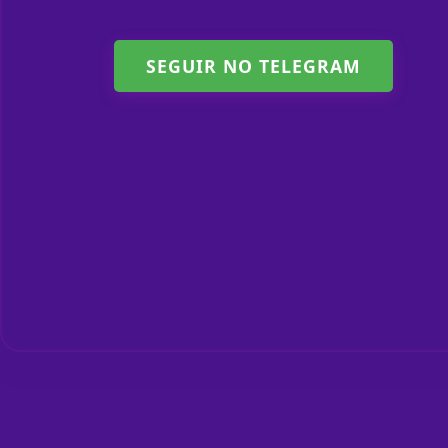
SEGUIR NO TELEGRAM