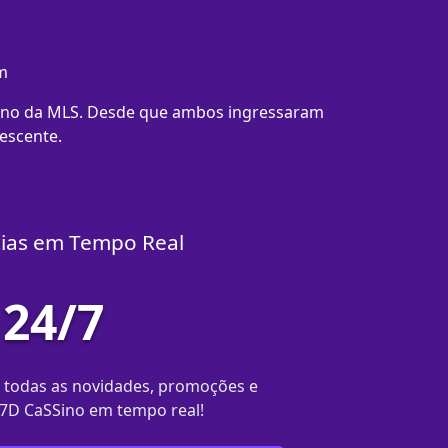
m
derno da MLS. Desde que ambos ingressaram
rescente.
cias em Tempo Real
24/7
e todas as novidades, promoções e
57D CaSSino em tempo real!