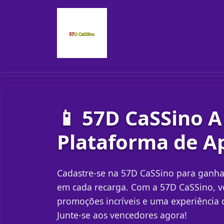
📱 57D CaSSino 
Plataforma de A
Cadastre-se na 57D CaSSino para ganha
em cada recarga. Com a 57D CaSSino, v
promoções incríveis e uma experiência d
Junte-se aos vencedores agora!