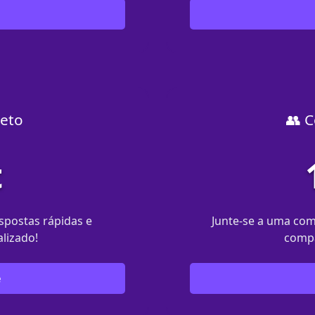
reto
👥 
t
espostas rápidas e
Junte-se a uma com
lizado!
compa
e