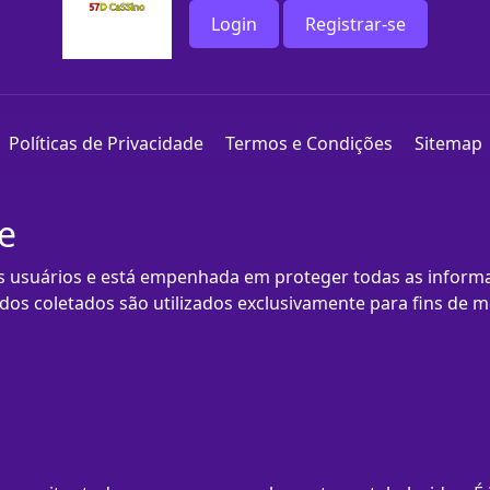
Login
Registrar-se
Políticas de Privacidade
Termos e Condições
Sitemap
de
us usuários e está empenhada em proteger todas as inform
os coletados são utilizados exclusivamente para fins de m