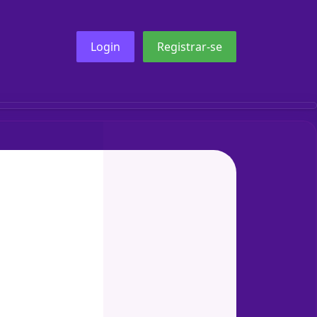
Login
Registrar-se