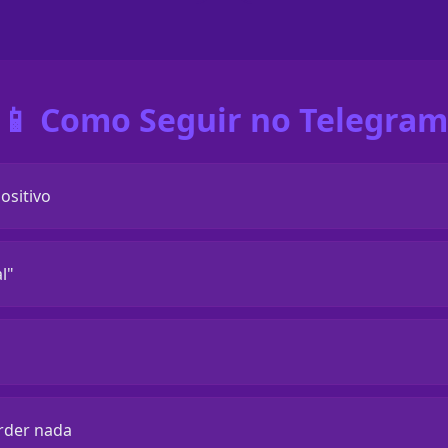
📱 Como Seguir no Telegram
ositivo
l"
erder nada