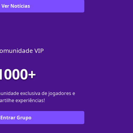
Ver Notícias
Comunidade VIP
1000+
unidade exclusiva de jogadores e
rtilhe experiências!
Entrar Grupo