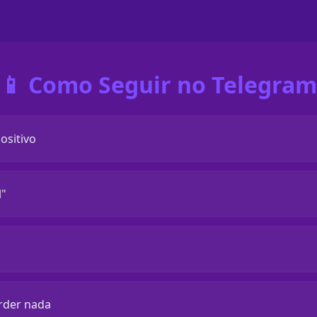
📱 Como Seguir no Telegram
ositivo
l"
erder nada