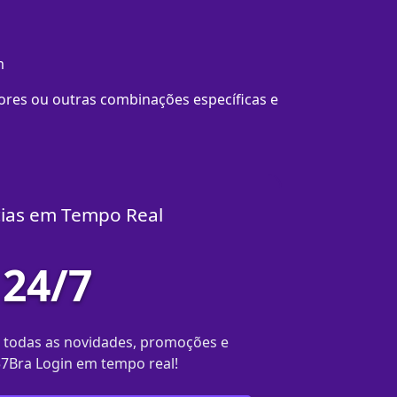
m
ores ou outras combinações específicas e
cias em Tempo Real
24/7
e todas as novidades, promoções e
57Bra Login em tempo real!