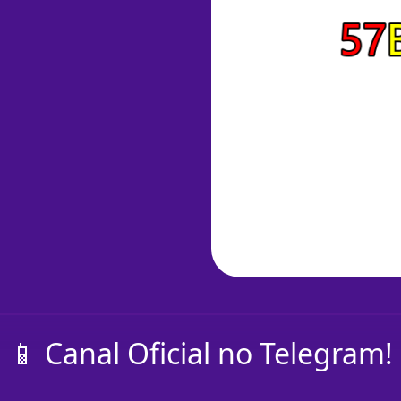
📱 Canal Oficial no Telegram!