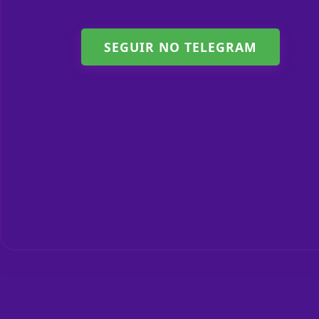
SEGUIR NO TELEGRAM