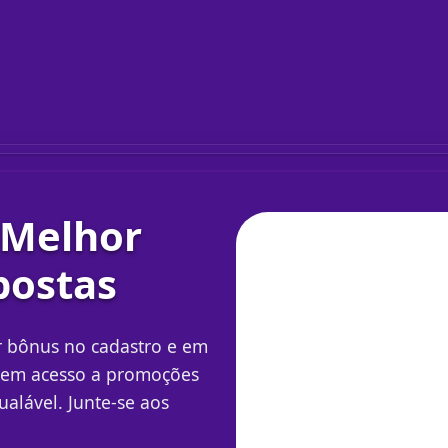
 Melhor
postas
r bônus no cadastro e em
 tem acesso a promoções
ualável. Junte-se aos