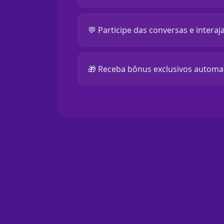
💬 Participe das conversas e interaj
🎁 Receba bônus exclusivos autom