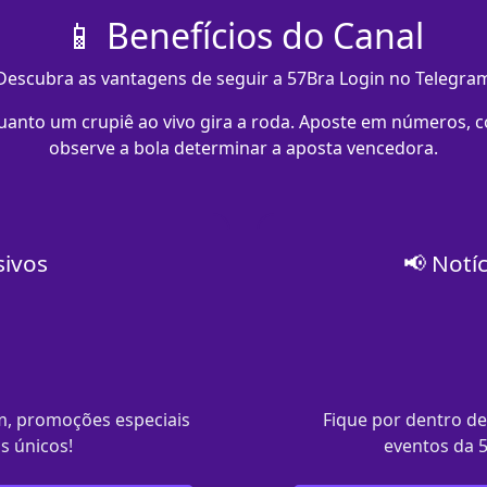
📱 Benefícios do Canal
Descubra as vantagens de seguir a 57Bra Login no Telegra
uanto um crupiê ao vivo gira a roda. Aposte em números, c
observe a bola determinar a aposta vencedora.
sivos
📢 Notí
m, promoções especiais
Fique por dentro d
s únicos!
eventos da 