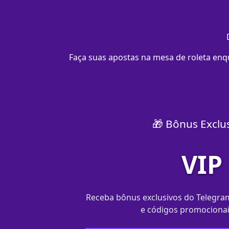
Faça suas apostas na mesa de roleta enq
🎁 Bônus Exclu
VIP
Receba bônus exclusivos do Telegra
e códigos promocionai