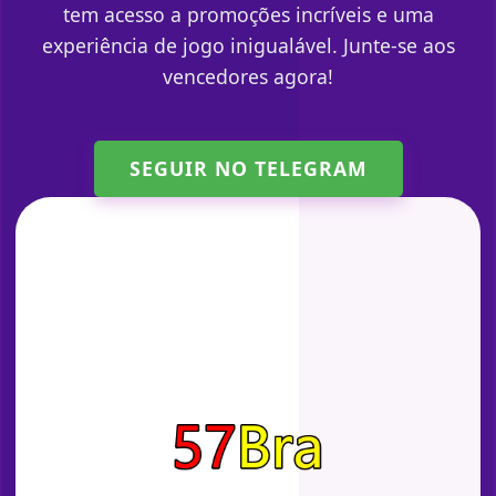
tem acesso a promoções incríveis e uma
experiência de jogo inigualável. Junte-se aos
vencedores agora!
SEGUIR NO TELEGRAM