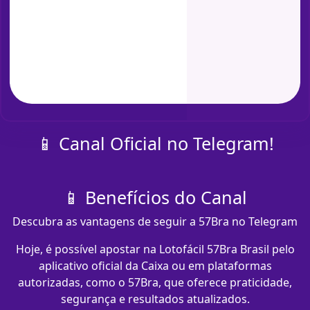
📱 Canal Oficial no Telegram!
📱 Benefícios do Canal
Descubra as vantagens de seguir a 57Bra no Telegram
Hoje, é possível apostar na Lotofácil 57Bra Brasil pelo
aplicativo oficial da Caixa ou em plataformas
autorizadas, como o 57Bra, que oferece praticidade,
segurança e resultados atualizados.