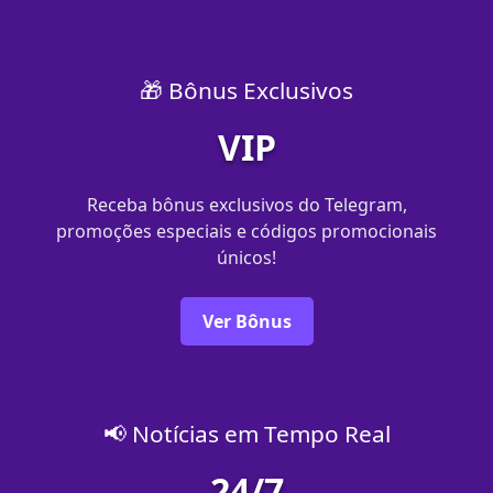
🎁 Bônus Exclusivos
VIP
Receba bônus exclusivos do Telegram,
promoções especiais e códigos promocionais
únicos!
Ver Bônus
📢 Notícias em Tempo Real
24/7