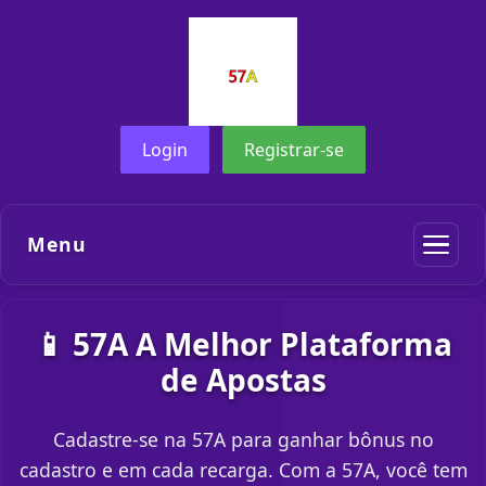
Login
Registrar-se
Menu
📱 57A A Melhor Plataforma
de Apostas
Cadastre-se na 57A para ganhar bônus no
cadastro e em cada recarga. Com a 57A, você tem