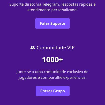
Suporte direto via Telegram, respostas rápidas e
atendimento personalizado!
Falar Suporte
👥 Comunidade VIP
1000+
Junte-se a uma comunidade exclusiva de
jogadores e compartilhe experiências!
Entrar Grupo