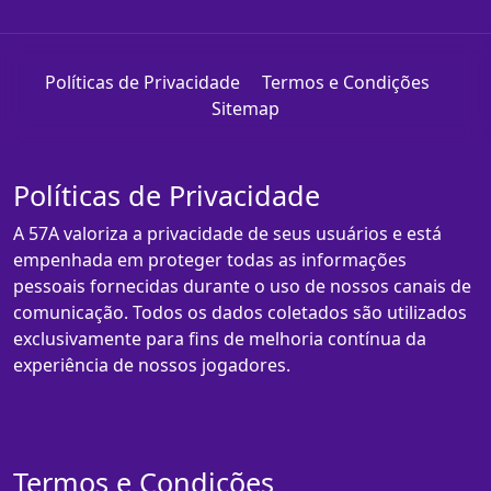
Políticas de Privacidade
Termos e Condições
Sitemap
Políticas de Privacidade
A 57A valoriza a privacidade de seus usuários e está
empenhada em proteger todas as informações
pessoais fornecidas durante o uso de nossos canais de
comunicação. Todos os dados coletados são utilizados
exclusivamente para fins de melhoria contínua da
experiência de nossos jogadores.
Termos e Condições