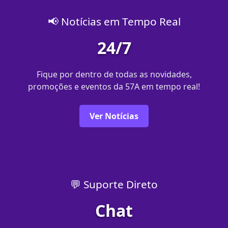
📢 Notícias em Tempo Real
24/7
Fique por dentro de todas as novidades,
promoções e eventos da 57A em tempo real!
Ver Notícias
💬 Suporte Direto
Chat