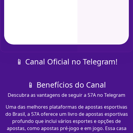
📱 Canal Oficial no Telegram!
📱 Benefícios do Canal
Descubra as vantagens de seguir a 57A no Telegram
Uma das melhores plataformas de apostas esportivas
do Brasil, a 57A oferece um livro de apostas esportivas
profundo que inclui vários esportes e opções de
apostas, como apostas pré-jogo e em jogo. Essa casa