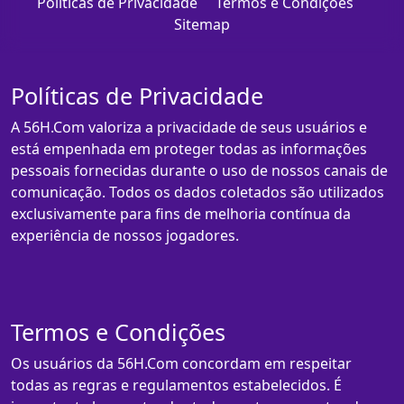
Políticas de Privacidade
Termos e Condições
Sitemap
Políticas de Privacidade
A 56H.Com valoriza a privacidade de seus usuários e
está empenhada em proteger todas as informações
pessoais fornecidas durante o uso de nossos canais de
comunicação. Todos os dados coletados são utilizados
exclusivamente para fins de melhoria contínua da
experiência de nossos jogadores.
Termos e Condições
Os usuários da 56H.Com concordam em respeitar
todas as regras e regulamentos estabelecidos. É