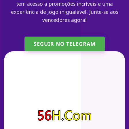
tem acesso a promoções incríveis e uma
experiência de jogo inigualável. Junte-se aos
vencedores agora!
SEGUIR NO TELEGRAM