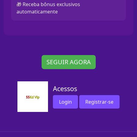
🎁 Receba bônus exclusivos
automaticamente
SEGUIR AGORA
Acessos
Login
Registrar-se