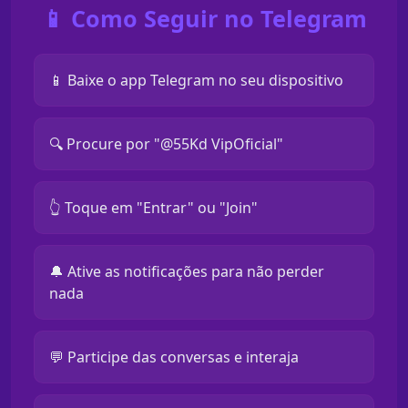
📱 Como Seguir no Telegram
📱 Baixe o app Telegram no seu dispositivo
🔍 Procure por "@55Kd VipOficial"
👆 Toque em "Entrar" ou "Join"
🔔 Ative as notificações para não perder
nada
💬 Participe das conversas e interaja