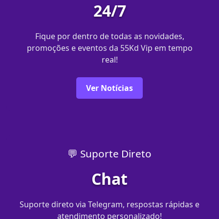
24/7
Fique por dentro de todas as novidades,
promoções e eventos da 55Kd Vip em tempo
real!
Ver Notícias
💬 Suporte Direto
Chat
Suporte direto via Telegram, respostas rápidas e
atendimento personalizado!