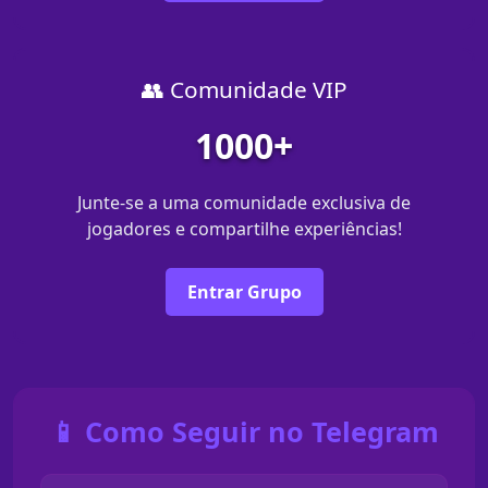
👥 Comunidade VIP
1000+
Junte-se a uma comunidade exclusiva de
jogadores e compartilhe experiências!
Entrar Grupo
📱 Como Seguir no Telegram