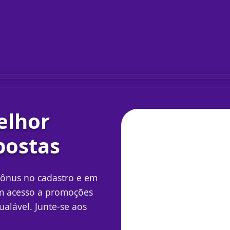
elhor
postas
bônus no cadastro e em
em acesso a promoções
ualável. Junte-se aos