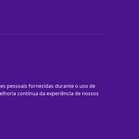
es pessoais fornecidas durante o uso de
elhoria contínua da experiência de nossos