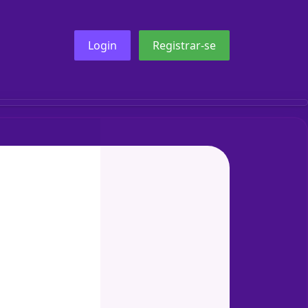
Login
Registrar-se