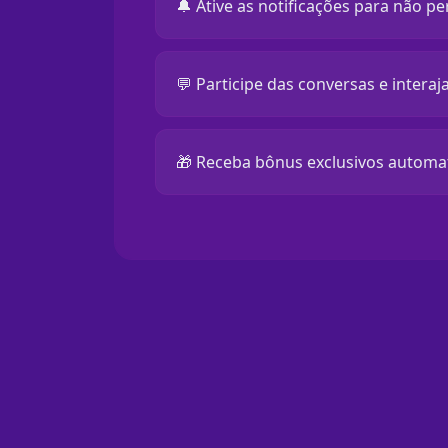
🔔 Ative as notificações para não p
💬 Participe das conversas e interaj
🎁 Receba bônus exclusivos autom