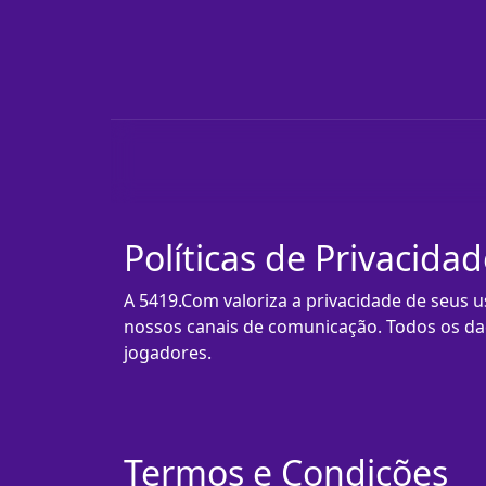
Políticas de Privacida
A 5419.Com valoriza a privacidade de seus 
nossos canais de comunicação. Todos os dad
jogadores.
Termos e Condições