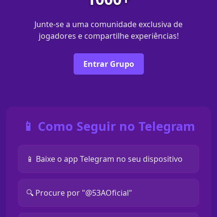
Junte-se a uma comunidade exclusiva de
jogadores e compartilhe experiências!
Entrar Grupo
📱 Como Seguir no Telegram
📱 Baixe o app Telegram no seu dispositivo
🔍 Procure por "@53AOficial"