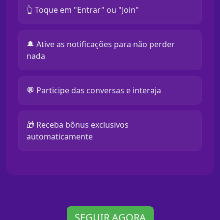
👆 Toque em "Entrar" ou "Join"
🔔 Ative as notificações para não perder
nada
💬 Participe das conversas e interaja
🎁 Receba bônus exclusivos
automaticamente
SEGUIR AGORA