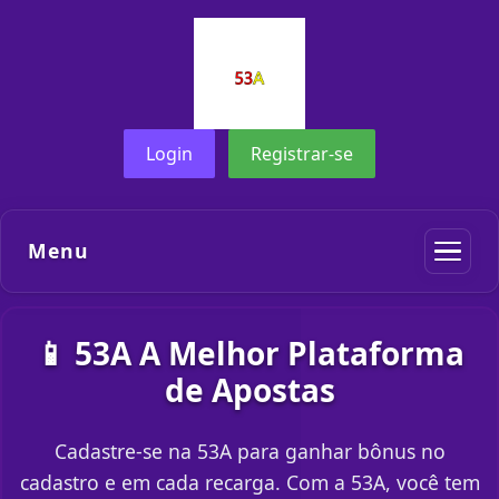
Login
Registrar-se
Menu
📱 53A A Melhor Plataforma
de Apostas
Cadastre-se na 53A para ganhar bônus no
cadastro e em cada recarga. Com a 53A, você tem