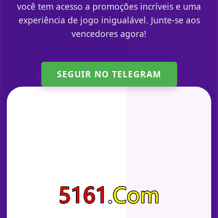
você tem acesso a promoções incríveis e uma
experiência de jogo inigualável. Junte-se aos
vencedores agora!
SEGUIR NO TELEGRAM