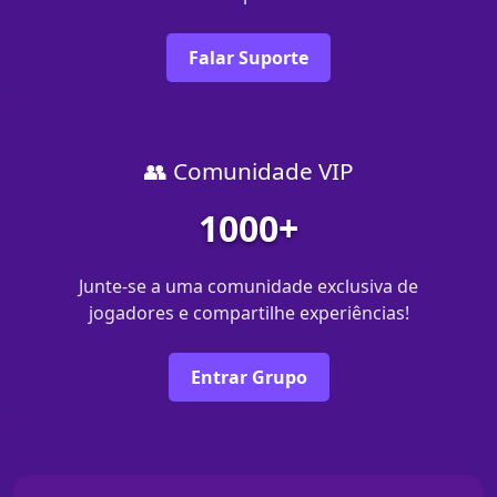
Falar Suporte
👥 Comunidade VIP
1000+
Junte-se a uma comunidade exclusiva de
jogadores e compartilhe experiências!
Entrar Grupo