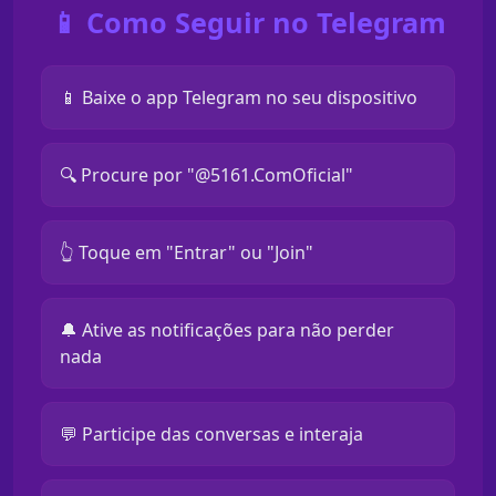
📱 Como Seguir no Telegram
📱 Baixe o app Telegram no seu dispositivo
🔍 Procure por "@5161.ComOficial"
👆 Toque em "Entrar" ou "Join"
🔔 Ative as notificações para não perder
nada
💬 Participe das conversas e interaja