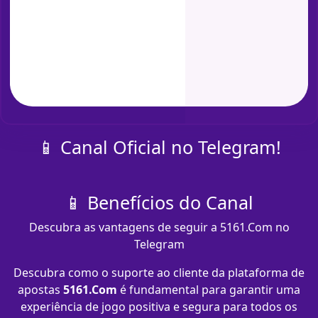
📱 Canal Oficial no Telegram!
📱 Benefícios do Canal
Descubra as vantagens de seguir a 5161.Com no
Telegram
Descubra como o suporte ao cliente da plataforma de
apostas
5161.Com
é fundamental para garantir uma
experiência de jogo positiva e segura para todos os