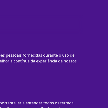
es pessoais fornecidas durante o uso de
elhoria contínua da experiência de nossos
portante ler e entender todos os termos