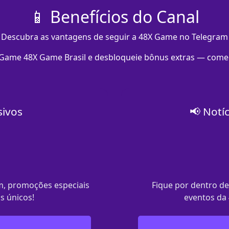
📱 Benefícios do Canal
Descubra as vantagens de seguir a 48X Game no Telegram
X Game 48X Game Brasil e desbloqueie bônus extras — com
sivos
📢 Notí
m, promoções especiais
Fique por dentro d
s únicos!
eventos da