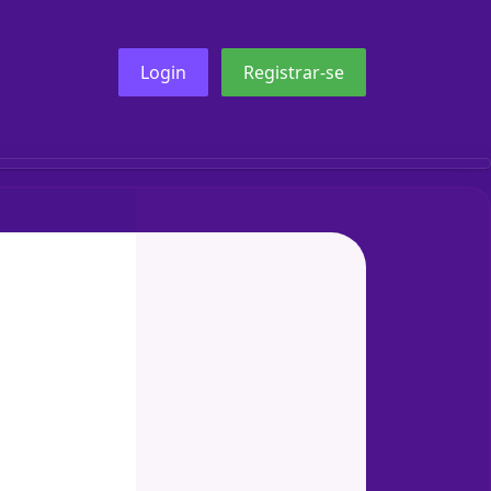
Login
Registrar-se