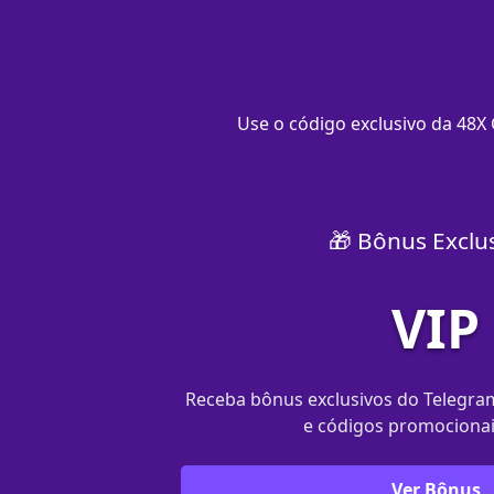
Use o código exclusivo da 48
🎁 Bônus Exclu
VIP
Receba bônus exclusivos do Telegra
e códigos promocionai
Ver Bônus