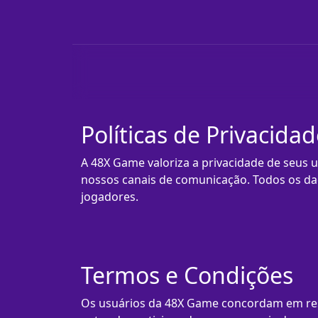
Políticas de Privacida
A 48X Game valoriza a privacidade de seus
nossos canais de comunicação. Todos os dad
jogadores.
Termos e Condições
Os usuários da 48X Game concordam em resp