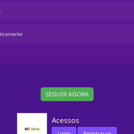
a
aticamente
SEGUIR AGORA
Acessos
Login
Registrar-se