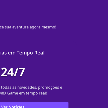
ece sua aventura agora mesmo!
cias em Tempo Real
24/7
e todas as novidades, promoções e
 48X Game em tempo real!
Ver Notícias