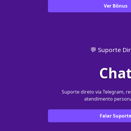
Ver Bônus
💬 Suporte Di
Cha
Suporte direto via Telegram, r
atendimento persona
Falar Suport