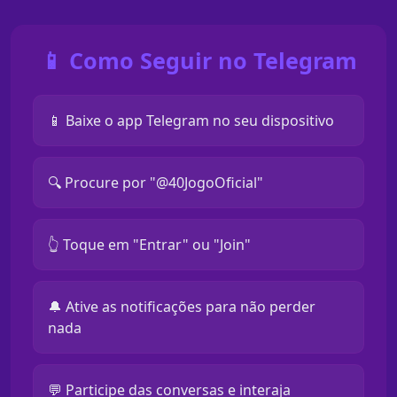
📱 Como Seguir no Telegram
📱 Baixe o app Telegram no seu dispositivo
🔍 Procure por "@40JogoOficial"
👆 Toque em "Entrar" ou "Join"
🔔 Ative as notificações para não perder
nada
💬 Participe das conversas e interaja