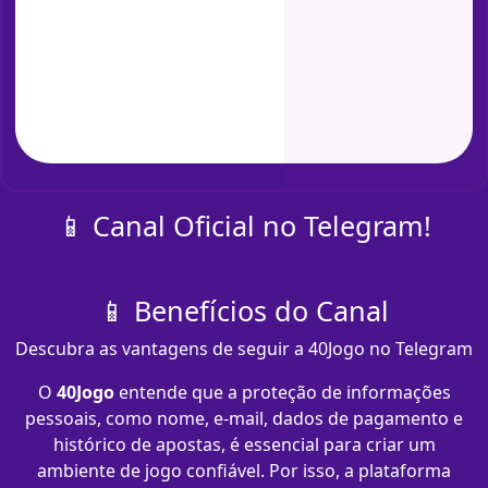
📱 Canal Oficial no Telegram!
📱 Benefícios do Canal
Descubra as vantagens de seguir a 40Jogo no Telegram
O
40Jogo
entende que a proteção de informações
pessoais, como nome, e-mail, dados de pagamento e
histórico de apostas, é essencial para criar um
ambiente de jogo confiável. Por isso, a plataforma