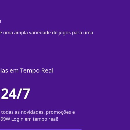
m
 e uma ampla variedade de jogos para uma
cias em Tempo Real
24/7
e todas as novidades, promoções e
399W Login em tempo real!