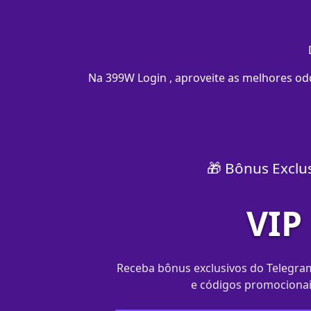
Na 399W Login , aproveite as melhores o
🎁 Bônus Exclu
VIP
Receba bônus exclusivos do Telegra
e códigos promocionai