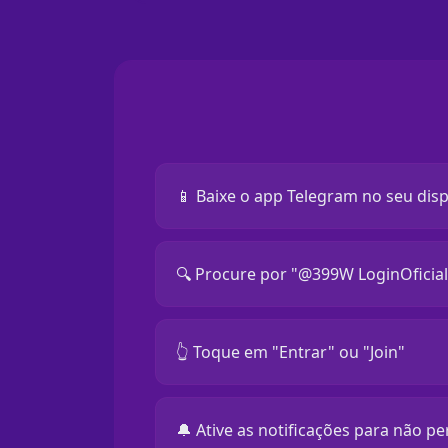
📱 Baixe o app Telegram no seu disp
🔍 Procure por "@399W LoginOficial
👆 Toque em "Entrar" ou "Join"
🔔 Ative as notificações para não p