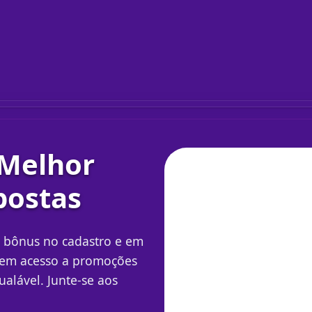
 Melhor
postas
 bônus no cadastro e em
tem acesso a promoções
ualável. Junte-se aos