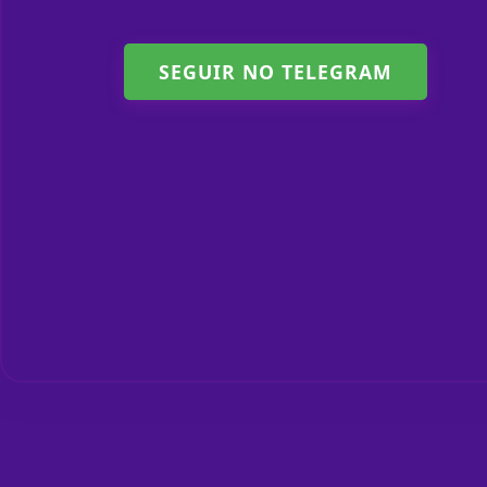
SEGUIR NO TELEGRAM