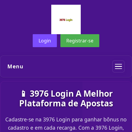
Login
Registrar-se
Menu
📱 3976 Login A Melhor
Plataforma de Apostas
Cadastre-se na 3976 Login para ganhar bônus no
cadastro e em cada recarga. Com a 3976 Login,