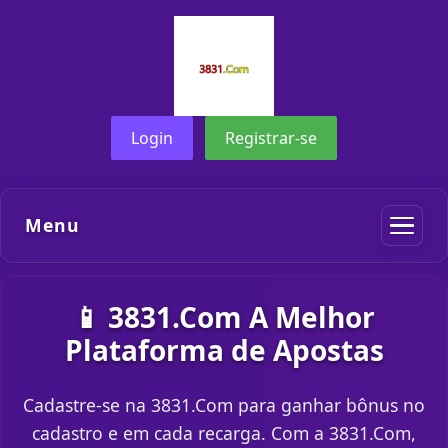
Login
Registrar-se
Menu
📱 3831.Com A Melhor
Plataforma de Apostas
Cadastre-se na 3831.Com para ganhar bônus no
cadastro e em cada recarga. Com a 3831.Com,