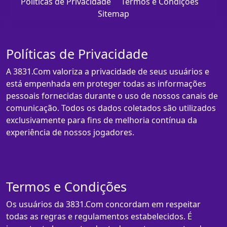
Políticas de Privacidade
Termos e Condições
Sitemap
Políticas de Privacidade
A 3831.Com valoriza a privacidade de seus usuários e
está empenhada em proteger todas as informações
pessoais fornecidas durante o uso de nossos canais de
comunicação. Todos os dados coletados são utilizados
exclusivamente para fins de melhoria contínua da
experiência de nossos jogadores.
Termos e Condições
Os usuários da 3831.Com concordam em respeitar
todas as regras e regulamentos estabelecidos. É