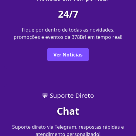
24/7
Fique por dentro de todas as novidades,
promoções e eventos da 378Brl em tempo real!
Ver Notícias
💬 Suporte Direto
Chat
Suporte direto via Telegram, respostas rápidas e
atendimento personalizado!