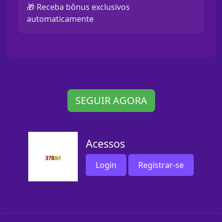
🎁 Receba bônus exclusivos
automaticamente
SEGUIR AGORA
Acessos
Login
Registrar-se