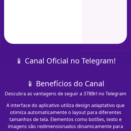
📱 Canal Oficial no Telegram!
📱 Benefícios do Canal
Descubra as vantagens de seguir a 378Brl no Telegram
A interface do aplicativo utiliza design adaptativo que
otimiza automaticamente o layout para diferentes
tamanhos de tela. Elementos como botões, texto e
imagens são redimensionados dinamicamente para